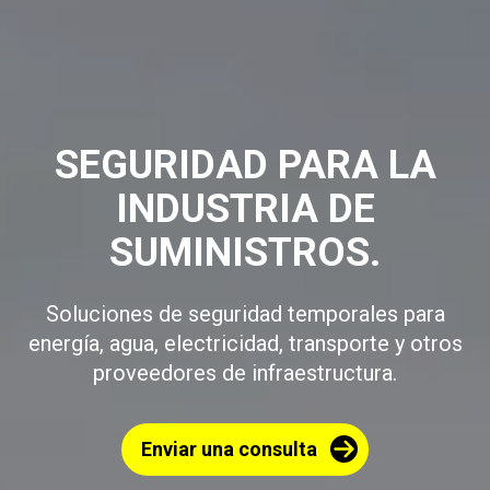
SEGURIDAD PARA LA
INDUSTRIA DE
SUMINISTROS.
Soluciones de seguridad temporales para
energía, agua, electricidad, transporte y otros
proveedores de infraestructura.
Enviar una consulta